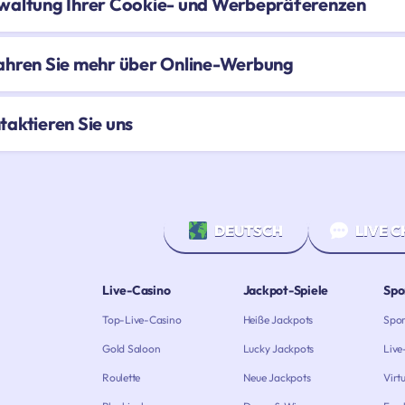
waltung Ihrer Cookie- und Werbepräferenzen
ahren Sie mehr über Online-Werbung
taktieren Sie uns
DEUTSCH
LIVE 
Live-Casino
Jackpot-Spiele
Spo
Top-Live-Casino
Heiße Jackpots
Spor
Gold Saloon
Lucky Jackpots
Live
Roulette
Neue Jackpots
Virt