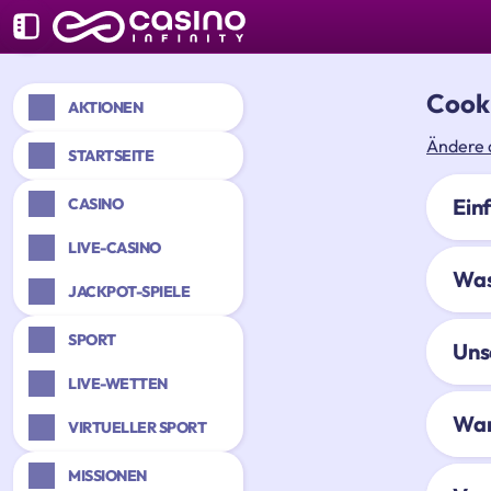
Cook
AKTIONEN
Ändere 
STARTSEITE
Ein
CASINO
LIVE-CASINO
Was
JACKPOT-SPIELE
SPORT
Uns
LIVE-WETTEN
War
VIRTUELLER SPORT
MISSIONEN